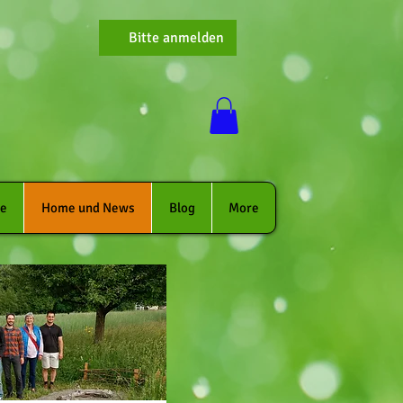
Bitte anmelden
ie
Home und News
Blog
More