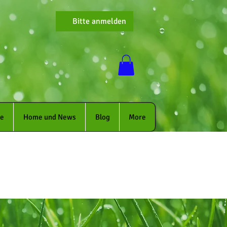
Bitte anmelden
ie
Home und News
Blog
More